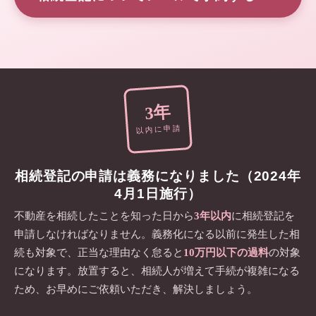
3年
以内に申請
登記事項証明書
相続登記の申請は義務になりました（2024年
4月1日施行）
不動産を相続したことを知った日から
3年以内
に相続登記を
印
申請しなければなりません。義務化になる以前に発生した相
続も対象で、正当な理由なく怠ると
10万円以下の過料
の対象
になります。放置すると、相続人が増えて手続が複雑になる
2-3
ため、お早めにご依頼いただき、解決しましょう。