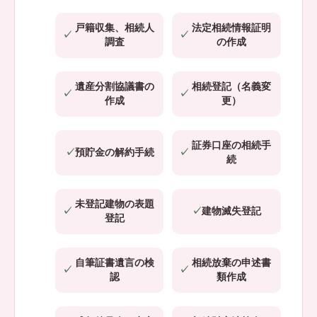
戸籍収集、相続人
法定相続情報証明
調査
の作成
遺産分割協議書の
相続登記（名義変
作成
更）
証券口座の相続手
預貯金の解約手続
続
未登記建物の表題
建物滅失登記
登記
自筆証書遺言の検
相続放棄の申述書
認
類作成