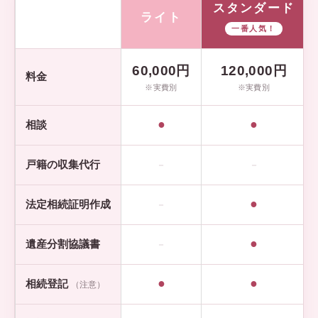
スタンダード
ライト
項目
一番人気！
60,000円
120,000円
料金
※実費別
※実費別
●
●
相談
戸籍の収集代行
－
－
●
法定相続証明作成
－
●
遺産分割協議書
－
●
●
相続登記
（注意）