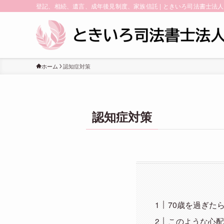
登記、相続、遺言、成年後見制度、家族信託 | ときいろ司法書士法人
ホーム
認知症対策
認知症対策
70歳を過ぎた
このような心配